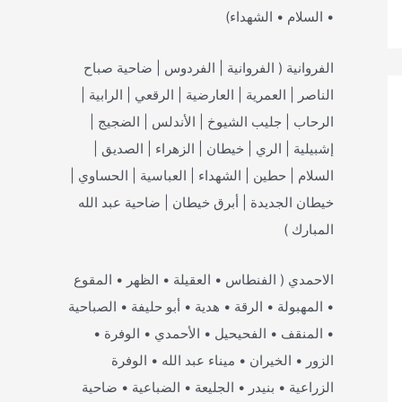
• السلام • الشهداء)
الفروانية ( الفروانية | الفردوس | ضاحية صباح
الناصر | العمرية | العارضية | الرقعي | الرابية |
الرحاب | جليب الشيوخ | الأندلس | الضجيج |
إشبيلية | الري | خيطان | الزهراء | الصديق |
السلام | حطين | الشهداء | العباسية | الحساوي |
خيطان الجديدة | أبرق خيطان | ضاحية عبد الله
المبارك )
الاحمدي ( الفنطاس • العقيلة • الظهر • المقوع
• المهبولة • الرقة • هدية • أبو حليفة • الصباحية
• المنقف • الفحيحيل • الأحمدي • الوفرة •
الزور • الخيران • ميناء عبد الله • الوفرة
الزراعية • بنيدر • الجليعة • الضباعية • ضاحية