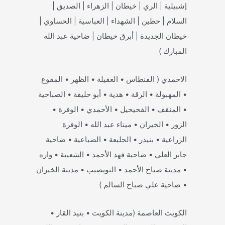
إشبيلية | الري | خيطان | الزهراء | الصديق |
السلام | حطين | الشهداء | العباسية | الحساوي |
خيطان الجديدة | أبرق خيطان | ضاحية عبد الله
المبارك )
الاحمدي ( الفنطاس • العقيلة • الظهر • المقوع
• المهبولة • الرقة • هدية • أبو حليفة • الصباحية
• المنقف • الفحيحيل • الأحمدي • الوفرة •
الزور • الخيران • ميناء عبد الله • الوفرة
الزراعية • بنيدر • الجليعة • الضباعية • ضاحية
جابر العلي • ضاحية فهد الأحمد • الشعيبة • واره
• مدينة صباح الأحمد • النويصيب • مدينة الخيران
• ضاحية علي صباح السالم )
الكويت العاصمة (مدينة الكويت • بنيد القار •