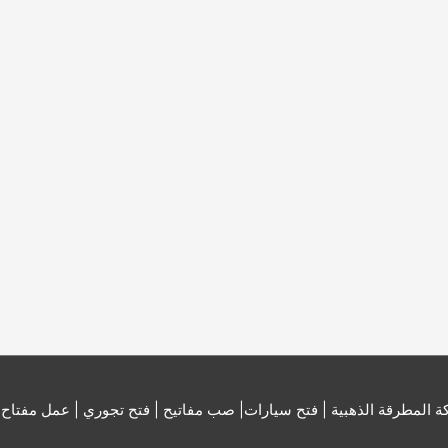
 المطرقة الذهبية | فتح سيارات| صب مفاتيح | فتح تجوري | عمل مفتاح
|