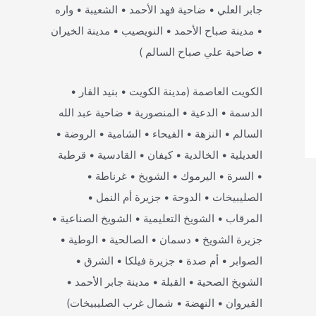
جابر العلي • ضاحية فهد الأحمد • الشعيبة • واره
• مدينة صباح الأحمد • النويصيب • مدينة الخيران
• ضاحية علي صباح السالم )
الكويت العاصمة (مدينة الكويت • بنيد القار •
الدسمة • الدعية • المنصورية • ضاحية عبد الله
السالم • النزهة • الفيحاء • الشامية • الروضة •
العديلية • الخالدية • كيفان • القادسية • قرطبة
• السرة • اليرموك • الشويخ • غرناطة •
الصليبيخات • الدوحة • جزيرة أم النمل •
المرقاب • الشويخ التعليمية • الشويخ الصناعية •
جزيرة الشويخ • دسمان • الصالحية • الوطية •
الصوابر • أم صدة • جزيرة فيلكا • الشرق •
الشويخ الصحية • القبلة • مدينة جابر الأحمد •
القيروان • النهضة • شمال غرب الصليبيخات)