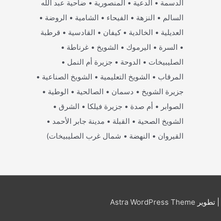
الدسمة • الدعية • المنصورية • ضاحية عبد الله
السالم • النزهة • الفيحاء • الشامية • الروضة •
العديلية • الخالدية • كيفان • القادسية • قرطبة
• السرة • اليرموك • الشويخ • غرناطة •
الصليبيخات • الدوحة • جزيرة أم النمل •
المرقاب • الشويخ التعليمية • الشويخ الصناعية •
جزيرة الشويخ • دسمان • الصالحية • الوطية •
الصوابر • أم صدة • جزيرة فيلكا • الشرق •
الشويخ الصحية • القبلة • مدينة جابر الأحمد •
القيروان • النهضة • شمال غرب الصليبيخات)
 تطوير
Astra WordPress Theme