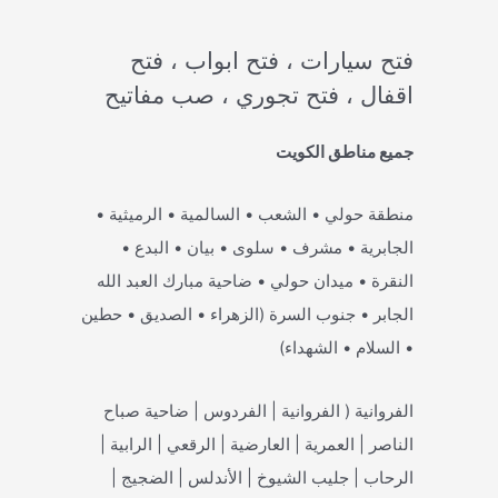
فتح سيارات ، فتح ابواب ، فتح
اقفال ، فتح تجوري ، صب مفاتيح
جميع مناطق الكويت
منطقة حولي • الشعب • السالمية • الرميثية •
الجابرية • مشرف • سلوى • بيان • البدع •
النقرة • ميدان حولي • ضاحية مبارك العبد الله
الجابر • جنوب السرة (الزهراء • الصديق • حطين
• السلام • الشهداء)
الفروانية ( الفروانية | الفردوس | ضاحية صباح
الناصر | العمرية | العارضية | الرقعي | الرابية |
الرحاب | جليب الشيوخ | الأندلس | الضجيج |