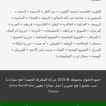
الكويت العاصمة (مدينة الكويت • بنيد القار • الدسمة • الدعية •
المنصورية • ضاحية عبد الله السالم • النزهة • الفيحاء • الشامية •
الروضة • العديلية • الخالدية • كيفان • القادسية • قرطبة • السرة •
اليرموك • الشويخ • غرناطة • الصليبيخات • الدوحة • جزيرة أم النمل
• المرقاب • الشويخ التعليمية • الشويخ الصناعية • جزيرة الشويخ •
دسمان • الصالحية • الوطية • الصوابر • أم صدة • جزيرة فيلكا •
الشرق • الشويخ الصحية • القبلة • مدينة جابر الأحمد • القيروان •
النهضة • شمال غرب الصليبيخات)
حميع الحقوق محفوظة © 2025
شركة المطرقة الذهبية | فتح سيارات|
صب مفاتيح | فتح تجوري | عمل مفتاح
| تطوير
Astra WordPress
Theme