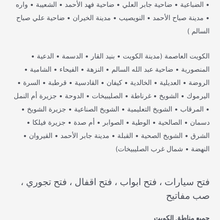
• الضباعية • ضاحية جابر العلي • ضاحية فهد الأحمد • الشعيبة • واره
• مدينة صباح الأحمد • النويصيب • مدينة الخيران • ضاحية علي صباح
السالم )
الكويت العاصمة (مدينة الكويت • بنيد القار • الدسمة • الدعية •
المنصورية • ضاحية عبد الله السالم • النزهة • الفيحاء • الشامية •
الروضة • العديلية • الخالدية • كيفان • القادسية • قرطبة • السرة •
اليرموك • الشويخ • غرناطة • الصليبيخات • الدوحة • جزيرة أم النمل
• المرقاب • الشويخ التعليمية • الشويخ الصناعية • جزيرة الشويخ •
دسمان • الصالحية • الوطية • الصوابر • أم صدة • جزيرة فيلكا •
الشرق • الشويخ الصحية • القبلة • مدينة جابر الأحمد • القيروان •
النهضة • شمال غرب الصليبيخات)
فتح سيارات ، فتح ابواب ، فتح اقفال ، فتح تجوري ،
صب مفاتيح
جميع مناطق الكويت