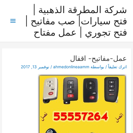
خطي
شركة المطرقة الذهبية |
لى
لمحتوى
فتح سيارات| صب مفاتيح |
القائمة
فتح تجوري | عمل مفتاح
الرئيس
عمل-مفاتيح- اقفال
اترك تعليقاً
/ بواسطة
ahmedonlineaamm
/
نوفمبر 13, 2017