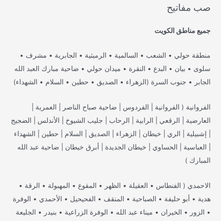
صب مفاتيح
جميع مناطق الكويت
منطقة حولي • الشعب • السالمية • الرميثية • الجابرية • مشرف •
سلوى • بيان • البدع • النقرة • ميدان حولي • ضاحية مبارك العبد الله
الجابر • جنوب السرة (الزهراء • الصديق • حطين • السلام • الشهداء)
الفروانية ( الفروانية | الفردوس | ضاحية صباح الناصر | العمرية |
العارضية | الرقعي | الرابية | الرحاب | جليب الشيوخ | الأندلس | الضجيج
| إشبيلية | الري | خيطان | الزهراء | الصديق | السلام | حطين | الشهداء
| العباسية | الحساوي | خيطان الجديدة | أبرق خيطان | ضاحية عبد الله
المبارك )
الاحمدي ( الفنطاس • العقيلة • الظهر • المقوع • المهبولة • الرقة •
هدية • أبو حليفة • الصباحية • المنقف • الفحيحيل • الأحمدي • الوفرة
• الزور • الخيران • ميناء عبد الله • الوفرة الزراعية • بنيدر • الجليعة