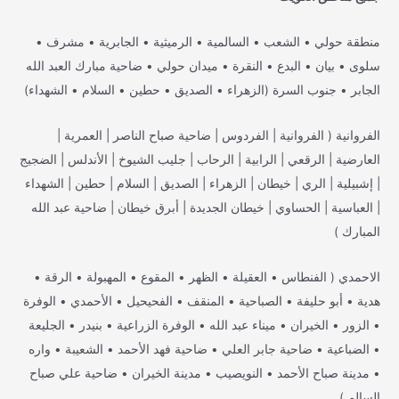
منطقة حولي • الشعب • السالمية • الرميثية • الجابرية • مشرف •
سلوى • بيان • البدع • النقرة • ميدان حولي • ضاحية مبارك العبد الله
الجابر • جنوب السرة (الزهراء • الصديق • حطين • السلام • الشهداء)
الفروانية ( الفروانية | الفردوس | ضاحية صباح الناصر | العمرية |
العارضية | الرقعي | الرابية | الرحاب | جليب الشيوخ | الأندلس | الضجيج
| إشبيلية | الري | خيطان | الزهراء | الصديق | السلام | حطين | الشهداء
| العباسية | الحساوي | خيطان الجديدة | أبرق خيطان | ضاحية عبد الله
المبارك )
الاحمدي ( الفنطاس • العقيلة • الظهر • المقوع • المهبولة • الرقة •
هدية • أبو حليفة • الصباحية • المنقف • الفحيحيل • الأحمدي • الوفرة
• الزور • الخيران • ميناء عبد الله • الوفرة الزراعية • بنيدر • الجليعة
• الضباعية • ضاحية جابر العلي • ضاحية فهد الأحمد • الشعيبة • واره
• مدينة صباح الأحمد • النويصيب • مدينة الخيران • ضاحية علي صباح
السالم )