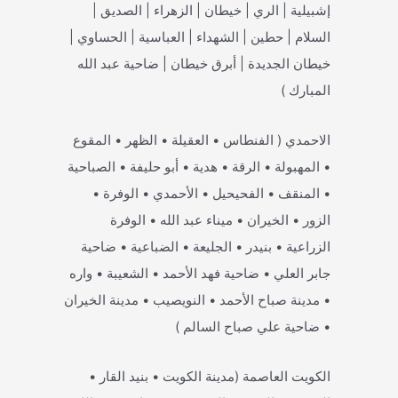
إشبيلية | الري | خيطان | الزهراء | الصديق |
السلام | حطين | الشهداء | العباسية | الحساوي |
خيطان الجديدة | أبرق خيطان | ضاحية عبد الله
المبارك )
الاحمدي ( الفنطاس • العقيلة • الظهر • المقوع
• المهبولة • الرقة • هدية • أبو حليفة • الصباحية
• المنقف • الفحيحيل • الأحمدي • الوفرة •
الزور • الخيران • ميناء عبد الله • الوفرة
الزراعية • بنيدر • الجليعة • الضباعية • ضاحية
جابر العلي • ضاحية فهد الأحمد • الشعيبة • واره
• مدينة صباح الأحمد • النويصيب • مدينة الخيران
• ضاحية علي صباح السالم )
الكويت العاصمة (مدينة الكويت • بنيد القار •