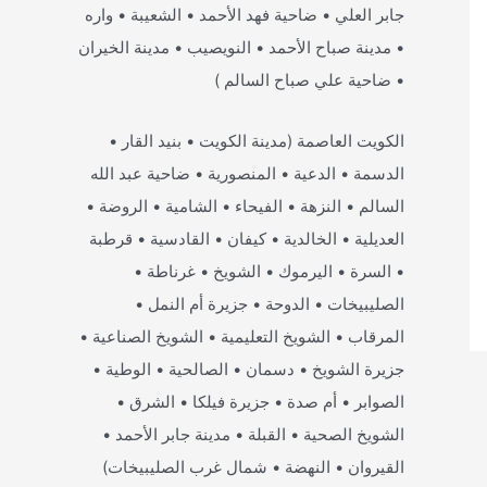
جابر العلي • ضاحية فهد الأحمد • الشعيبة • واره
• مدينة صباح الأحمد • النويصيب • مدينة الخيران
• ضاحية علي صباح السالم )
الكويت العاصمة (مدينة الكويت • بنيد القار •
الدسمة • الدعية • المنصورية • ضاحية عبد الله
السالم • النزهة • الفيحاء • الشامية • الروضة •
العديلية • الخالدية • كيفان • القادسية • قرطبة
• السرة • اليرموك • الشويخ • غرناطة •
الصليبيخات • الدوحة • جزيرة أم النمل •
المرقاب • الشويخ التعليمية • الشويخ الصناعية •
جزيرة الشويخ • دسمان • الصالحية • الوطية •
الصوابر • أم صدة • جزيرة فيلكا • الشرق •
الشويخ الصحية • القبلة • مدينة جابر الأحمد •
القيروان • النهضة • شمال غرب الصليبيخات)