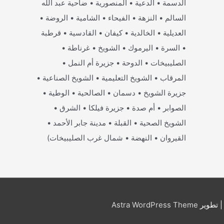
الدسمة • الدعية • المنصورية • ضاحية عبد الله
السالم • النزهة • الفيحاء • الشامية • الروضة •
العديلية • الخالدية • كيفان • القادسية • قرطبة
• السرة • اليرموك • الشويخ • غرناطة •
الصليبيخات • الدوحة • جزيرة أم النمل •
المرقاب • الشويخ التعليمية • الشويخ الصناعية •
جزيرة الشويخ • دسمان • الصالحية • الوطية •
الصوابر • أم صدة • جزيرة فيلكا • الشرق •
الشويخ الصحية • القبلة • مدينة جابر الأحمد •
القيروان • النهضة • شمال غرب الصليبيخات)
 تطوير
Astra WordPress Theme