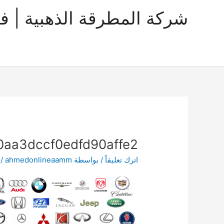
خطي
شركة المطرقة الذهبية | ف
لى
لمحتوى
aa3dccf0edfd90affe2
اترك تعليقاً
/ بواسطة
ahmedonlineaamm
/