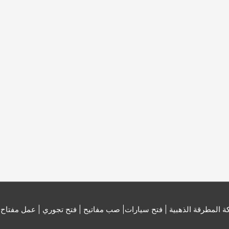
 المطرقة الذهبية | فتح سيارات| صب مفاتيح | فتح تجوري | عمل مفتاح
|