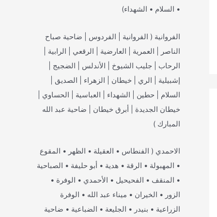
• السلام • الشهداء)
الفروانية ( الفروانية | الفردوس | ضاحية صباح
الناصر | العمرية | العارضية | الرقعي | الرابية |
الرحاب | جليب الشيوخ | الأندلس | الضجيج |
إشبيلية | الري | خيطان | الزهراء | الصديق |
السلام | حطين | الشهداء | العباسية | الحساوي |
خيطان الجديدة | أبرق خيطان | ضاحية عبد الله
المبارك )
الاحمدي ( الفنطاس • العقيلة • الظهر • المقوع
• المهبولة • الرقة • هدية • أبو حليفة • الصباحية
• المنقف • الفحيحيل • الأحمدي • الوفرة •
الزور • الخيران • ميناء عبد الله • الوفرة
الزراعية • بنيدر • الجليعة • الضباعية • ضاحية