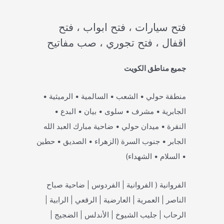
فتح سيارات ، فتح ابواب ، فتح
اقفال ، فتح تجوري ، صب مفاتيح
جميع مناطق الكويت
منطقة حولي • الشعب • السالمية • الرميثية •
الجابرية • مشرف • سلوى • بيان • البدع •
النقرة • ميدان حولي • ضاحية مبارك العبد الله
الجابر • جنوب السرة (الزهراء • الصديق • حطين
• السلام • الشهداء)
الفروانية ( الفروانية | الفردوس | ضاحية صباح
الناصر | العمرية | العارضية | الرقعي | الرابية |
الرحاب | جليب الشيوخ | الأندلس | الضجيج |